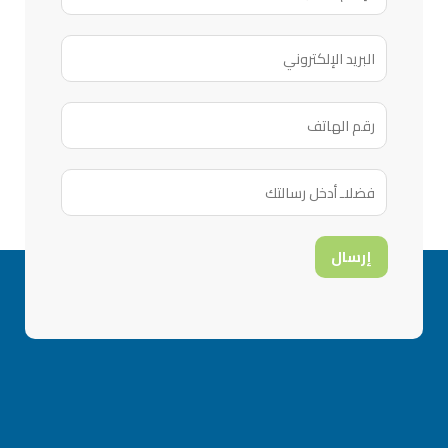
إرسال