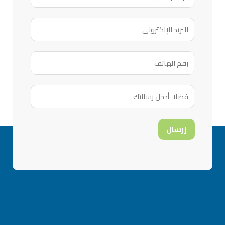
إرسال